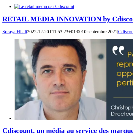
RETAIL MEDIA INNOVATION by Cdiscoun
Soraya Hilali
2022-12-20T11:53:23+01:00
10 septembre 2021
|
Cdiscou
Cdiscount, un média au service des marqu