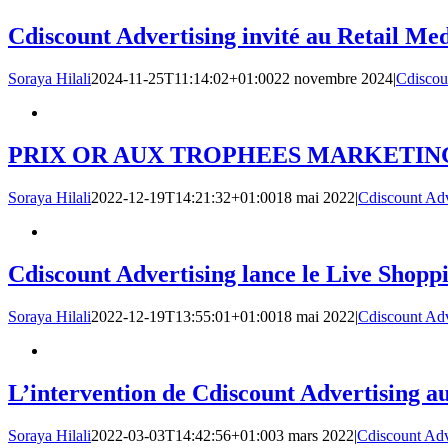
Cdiscount Advertising invité au Retail M
Soraya Hilali
2024-11-25T11:14:02+01:00
22 novembre 2024
|
Cdiscou
PRIX OR AUX TROPHEES MARKETIN
Soraya Hilali
2022-12-19T14:21:32+01:00
18 mai 2022
|
Cdiscount Adv
Cdiscount Advertising lance le Live Shop
Soraya Hilali
2022-12-19T13:55:01+01:00
18 mai 2022
|
Cdiscount Adv
L’intervention de Cdiscount Advertising a
Soraya Hilali
2022-03-03T14:42:56+01:00
3 mars 2022
|
Cdiscount Adv