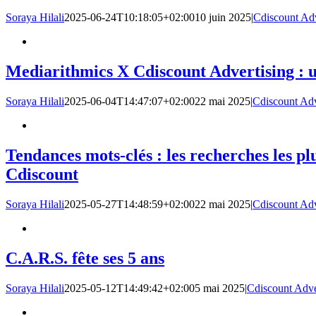
Soraya Hilali
2025-06-24T10:18:05+02:00
10 juin 2025
|
Cdiscount Adv
Mediarithmics X Cdiscount Advertising : u
Soraya Hilali
2025-06-04T14:47:07+02:00
22 mai 2025
|
Cdiscount Adv
Tendances mots-clés : les recherches les pl
Cdiscount
Soraya Hilali
2025-05-27T14:48:59+02:00
22 mai 2025
|
Cdiscount Adv
C.A.R.S. fête ses 5 ans
Soraya Hilali
2025-05-12T14:49:42+02:00
5 mai 2025
|
Cdiscount Adve