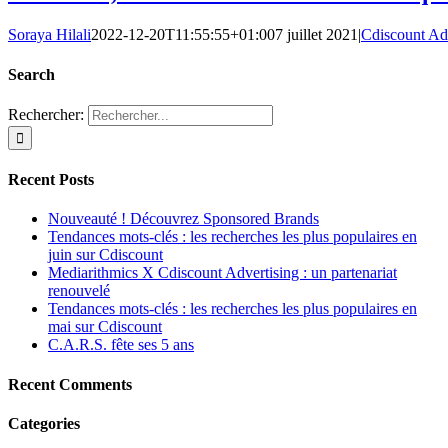
Soraya Hilali
2022-12-20T11:55:55+01:00
7 juillet 2021
|
Cdiscount Ad
Search
Rechercher:
Recent Posts
Nouveauté ! Découvrez Sponsored Brands
Tendances mots-clés : les recherches les plus populaires en
juin sur Cdiscount
Mediarithmics X Cdiscount Advertising : un partenariat
renouvelé
Tendances mots-clés : les recherches les plus populaires en
mai sur Cdiscount
C.A.R.S. fête ses 5 ans
Recent Comments
Categories