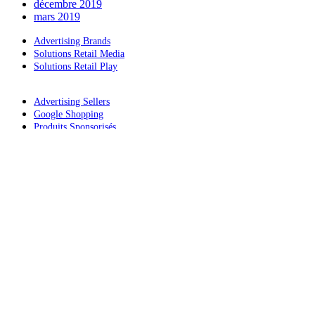
décembre 2019
mars 2019
Advertising Brands
Solutions Retail Media
Solutions Retail Play
Advertising Sellers
Google Shopping
Produits Sponsorisés
Promo Boost
Abonnements Premium
Actus
Mentions légales
Politique de confidentialité
Paramètre des cookies
Nos CGV
Solutions permettant aux marques et aux vendeurs d’accélérer leur
activité ecommerce en répondant à leurs enjeux de marketing digital
grâce à la data transactionnelle, les insights & la mesure.
© 2022 - Cdiscount Advertising